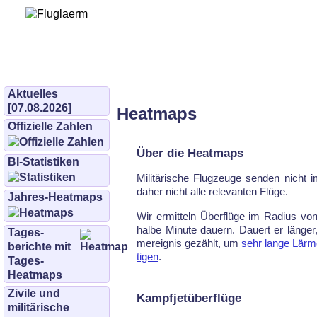
Bürgerinitiative 
und Umwe
bifluglaerm.de
–
bifluglärm
Aktuelles
[07.08.2026]
Heatmaps
Offizielle Zahlen
Über die Heatmaps
BI-Statistiken
Mi­li­tä­ri­sche Flug­zeu­ge sen­den nicht
da­her nicht al­le re­le­van­ten Flü­ge.
Jahres-Heatmaps
Wir er­mit­teln Über­flü­ge im Ra­di­us vo
hal­be Mi­nu­te dau­ern. Dau­ert er län­ger
Tages­
mer­eig­nis ge­zählt, um
sehr lan­ge Lärm­e
berichte mit
ti­gen
.
Tages-
Heatmaps
Zivile und
Kampfjetüberflüge
militärische